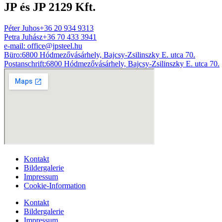
JP és JP 2129 Kft.
Péter Juhos
+36 20 934 9313
Petra Juhász
+36 70 433 3941
e-mail:
office@jpsteel.hu
Büro:
6800 Hódmezővásárhely, Bajcsy-Zsilinszky E. utca 70.
Postanschrift:
6800 Hódmezővásárhely, Bajcsy-Zsilinszky E. utca 70.
Kontakt
Bildergalerie
Impressum
Cookie-Information
Kontakt
Bildergalerie
Impressum