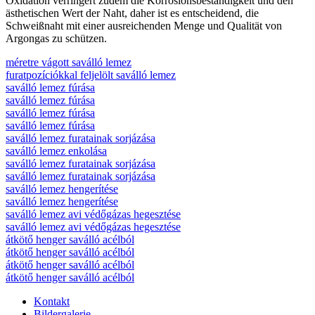
Oxidation verringert zudem die Korrosionsbeständigkeit und den
ästhetischen Wert der Naht, daher ist es entscheidend, die
Schweißnaht mit einer ausreichenden Menge und Qualität von
Argongas zu schützen.
méretre vágott saválló lemez
furatpozíciókkal feljelölt saválló lemez
saválló lemez fúrása
saválló lemez fúrása
saválló lemez fúrása
saválló lemez fúrása
saválló lemez furatainak sorjázása
saválló lemez enkolása
saválló lemez furatainak sorjázása
saválló lemez furatainak sorjázása
saválló lemez hengerítése
saválló lemez hengerítése
saválló lemez avi védőgázas hegesztése
saválló lemez avi védőgázas hegesztése
átkötő henger saválló acélból
átkötő henger saválló acélból
átkötő henger saválló acélból
átkötő henger saválló acélból
Kontakt
Bildergalerie