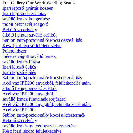
Full Gallery
Our Work
Welding Seams
Ipari lépcső gyártás közben
Ipari lépcső összeállítás
saválló lemez hengerítése
mobil betonacél adagoló
Bekötő szerelvény
átkötő henger saválló acélból
Sablon tartó/pozicionáló/ kocsi összeállítás
Kész ipari lépcső felületkezelve
Polcrendszer
méretre vágott saválló lemez
saválló lemez fúrása
Ipari lépcső építés
Ipari lépcső építés
Sablon tartó/pozicionáló/ kocsi összeállítás
Acél váz IPE200 anyagból, felületkezelés után.
átkötő henger saválló acélból
Acél váz IPE200 anyagból.
saválló lemez furatainak sorjázása
Acél váz IPE200 anyagból, felületkezelés után.
Acél váz IPE200
Sablon tartó/pozicionáló/ kocsi a késztermék
Bekötő szerelvény
saválló lemez avi védőgázas hegesztése
Kész ipari lépcső felületkezelve