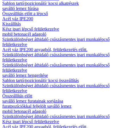
Sablon tartó/pozicionáló/ kocsi alkatrészek
saválló lemez fúrása
Összeállítás előtt a lépcső
Acél váz IPE200
Kiszállítás
Kész ipari lépcső felületkezelve
mobil betonacél adagoló
Szintkülönbséget áthidaló csúszásmentes ipari munkalépcső
felületkezelve
Acél váz IPE200 anyagból, felületkezelés előtt.
Szintkülönbséget áthidaló csúszásmentes ipari munkalépcső
felületkezelve
Szintkülönbséget áthidaló csúszásmentes ipari munkalépcső
felületkezelve
saválló lemez hengerítése
Sablon tartó/pozicionáló/ kocsi összeállítás
Szintkülönbséget áthidaló csúszásmentes ipari munkalépcső
felületkezelve
Összeállítás előtt
saválló lemez furatainak sorjázása
furatpozíciókkal feljelölt saválló lemez
mobil betonacél adagoló
Szintkülönbséget áthidaló csúszásmentes ipari munkalépcső
Kész ipari lépcső felületkezelve
Acél váz IPE200 anyagból, felületkezelés előtt.