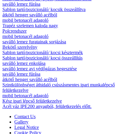
saválló lemez fúrása
Sablon tartó/pozicionáló/ kocsik összeállítva
átkötő henger saválló acélból
mobil betonacél adagoló
Trapéz szelemen kaloda nagy
Polcrendszer
mobil betonacél adagoló
saválló lemez furatainak sorjázása
Bekötő szerelvény
Sablon tartó/pozicionáló/ kocsi késztermék
Sablon tartó/pozicionáló/ kocsi összeállítás
saválló lemez enkolása
saválló lemez avi védőgázas hegesztése
saválló lemez fúrása
átkötő henger saválló acélból
Szintkülönbséget áthidaló csúszásmentes ipari munkalépcső
felületkezelve
mobil betonacél adagoló
Kész ipari lépcső felületkezelve
Acél váz IPE200 anyagból, felületkezelés előtt.
Contact Us
Gallery
Legal Notice
Cookie Policy