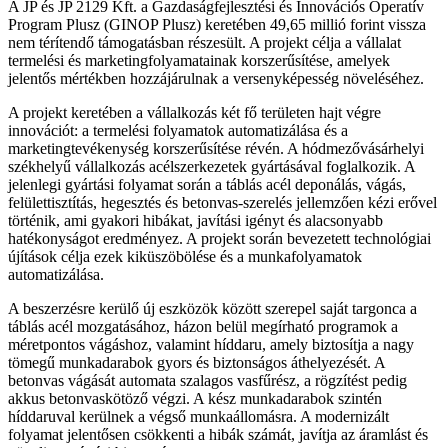
A JP és JP 2129 Kft. a Gazdaságfejlesztési és Innovációs Operatív
Program Plusz (GINOP Plusz) keretében 49,65 millió forint vissza
nem térítendő támogatásban részesült. A projekt célja a vállalat
termelési és marketingfolyamatainak korszerűsítése, amelyek
jelentős mértékben hozzájárulnak a versenyképesség növeléséhez.
A projekt keretében a vállalkozás két fő területen hajt végre
innovációt: a termelési folyamatok automatizálása és a
marketingtevékenység korszerűsítése révén. A hódmezővásárhelyi
székhelyű vállalkozás acélszerkezetek gyártásával foglalkozik. A
jelenlegi gyártási folyamat során a táblás acél deponálás, vágás,
felülettisztítás, hegesztés és betonvas-szerelés jellemzően kézi erővel
történik, ami gyakori hibákat, javítási igényt és alacsonyabb
hatékonyságot eredményez. A projekt során bevezetett technológiai
újítások célja ezek kiküszöbölése és a munkafolyamatok
automatizálása.
A beszerzésre kerülő új eszközök között szerepel saját targonca a
táblás acél mozgatásához, házon belül megírható programok a
méretpontos vágáshoz, valamint híddaru, amely biztosítja a nagy
tömegű munkadarabok gyors és biztonságos áthelyezését. A
betonvas vágását automata szalagos vasfűrész, a rögzítést pedig
akkus betonvaskötöző végzi. A kész munkadarabok szintén
híddaruval kerülnek a végső munkaállomásra. A modernizált
folyamat jelentősen csökkenti a hibák számát, javítja az áramlást és