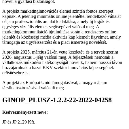
növeli a gyártási biztonságot.
A projekt marketinginnovációs elemei szintén fontos szerepet
kapnak. A jelenleg minimális online jelenléttel rendelkező vállalat
célja a professzionális arculat kialakítása, amely új logók és
egységes vizuális elemek segítségével valósul meg. A
marketingkommunikáció újraindítása során a rendszeres online
jelenlét és közösségi média aktivitás kap kiemelt figyelmet, amely
támogatja az ügyfélszerzést és a piaci ismertség növelését.
A projekt 2025. március 21-én vette kezdetét, és a tervek szerint
2026. augusztus 1-jéig valósul meg. A fejlesztések nemcsak a
vállalkozás működési hatékonyságát növelik, hanem hosszú távon
hozzájárulnak a hazai KKV szektor innovációs képességének
erősítéséhez is.
A projekt az Európai Unió támogatásával, a magyar állam
társfinanszírozásával valósult meg.
GINOP_PLUSZ-1.2.2-22-2022-04258
Kedvezményezett neve:
JP és JP 2129 Kft.