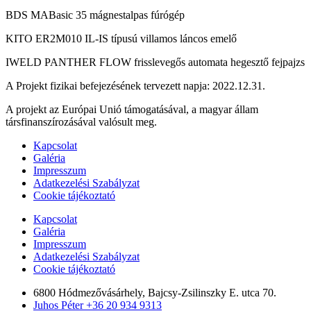
BDS MABasic 35 mágnestalpas fúrógép
KITO ER2M010 IL-IS típusú villamos láncos emelő
IWELD PANTHER FLOW frisslevegős automata hegesztő fejpajzs
A Projekt fizikai befejezésének tervezett napja: 2022.12.31.
A projekt az Európai Unió támogatásával, a magyar állam
társfinanszírozásával valósult meg.
Kapcsolat
Galéria
Impresszum
Adatkezelési Szabályzat
Cookie tájékoztató
Kapcsolat
Galéria
Impresszum
Adatkezelési Szabályzat
Cookie tájékoztató
6800 Hódmezővásárhely, Bajcsy-Zsilinszky E. utca 70.
Juhos Péter +36 20 934 9313