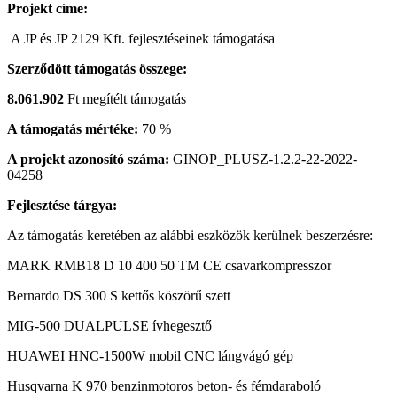
Projekt címe:
A JP és JP 2129 Kft. fejlesztéseinek támogatása
Szerződött támogatás összege:
8.061.902
Ft megítélt támogatás
A támogatás mértéke:
70 %
A projekt azonosító száma:
GINOP_PLUSZ-1.2.2-22-2022-
04258
Fejlesztése tárgya:
Az támogatás keretében az alábbi eszközök kerülnek beszerzésre:
MARK RMB18 D 10 400 50 TM CE csavarkompresszor
Bernardo DS 300 S kettős köszörű szett
MIG-500 DUALPULSE ívhegesztő
HUAWEI HNC-1500W mobil CNC lángvágó gép
Husqvarna K 970 benzinmotoros beton- és fémdaraboló